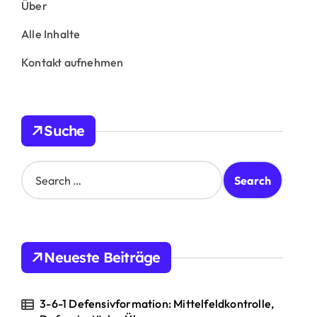
Über
Alle Inhalte
Kontakt aufnehmen
Suche
S
e
a
r
c
h
Neueste Beiträge
f
o
r
3-6-1 Defensivformation: Mittelfeldkontrolle,
: