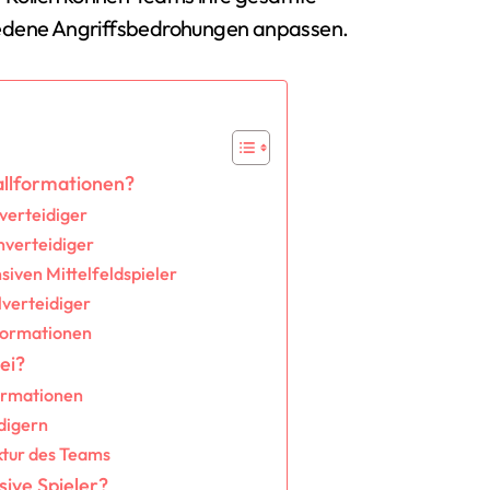
iedene Angriffsbedrohungen anpassen.
allformationen?
verteidiger
nverteidiger
siven Mittelfeldspieler
lverteidiger
 Formationen
ei?
Formationen
digern
ktur des Teams
sive Spieler?