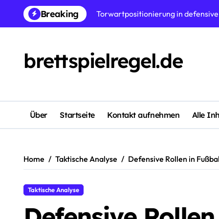
Skip
Breaking
Übergangsverteidigung in Fußballf
to
content
Defensive Kommunikation in Fußball
brettspielregel.de
4-3-2-1 Verteidigungsformation: Do
Hohe Pressing-Taktiken in defensiv
Zentrale Verteidiger-Positionierun
2-3-5 Verteidigungsformation: Ang
Über
Startseite
Kontakt aufnehmen
Alle In
3-6-1 Defensivformation: Mittelfel
Home
Taktische Analyse
Defensive Rollen in Fußbal
Taktische Analyse
Defensive Rollen