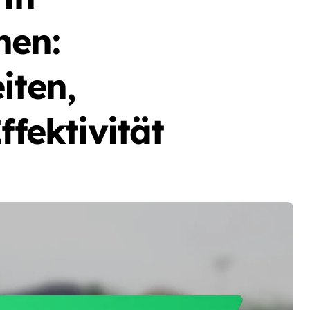
nen:
iten,
ffektivität