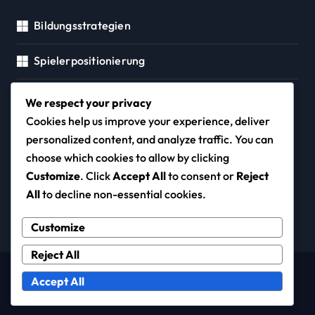
Bildungsstrategien
Spielerpositionierung
Taktische Analyse
We respect your privacy
Cookies help us improve your experience, deliver
personalized content, and analyze traffic. You can
choose which cookies to allow by clicking
brettspielregel.de
Customize
. Click
Accept All
to consent or
Reject
All
to decline non-essential cookies.
Customize
Reject All
Copyright © All rights reserved
|
Newspaperup
by
Accept All
Themeansar
.