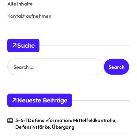
Alle Inhalte
Kontakt aufnehmen
Suche
S
e
a
r
c
h
Neueste Beiträge
f
o
r
3-6-1 Defensivformation: Mittelfeldkontrolle,
:
Defensivstärke, Übergang