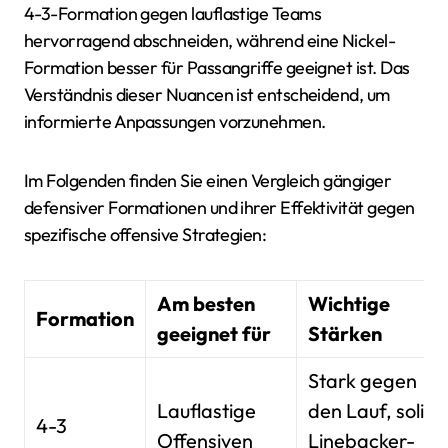
4-3-Formation gegen lauflastige Teams
hervorragend abschneiden, während eine Nickel-
Formation besser für Passangriffe geeignet ist. Das
Verständnis dieser Nuancen ist entscheidend, um
informierte Anpassungen vorzunehmen.
Im Folgenden finden Sie einen Vergleich gängiger
defensiver Formationen und ihrer Effektivität gegen
spezifische offensive Strategien:
Am besten
Wichtige
Formation
geeignet für
Stärken
Stark gegen
Lauflastige
den Lauf, solide
4-3
Offensiven
Linebacker-