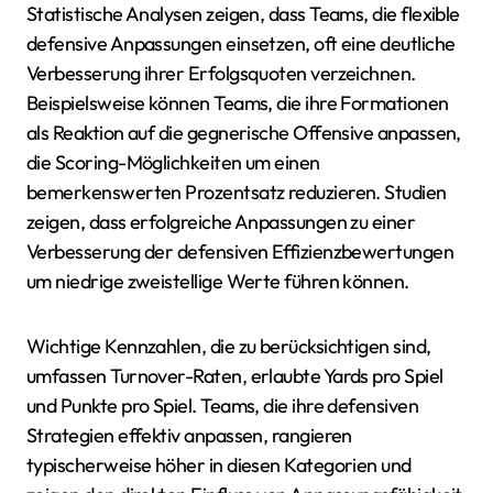
Statistische Analysen zeigen, dass Teams, die flexible
defensive Anpassungen einsetzen, oft eine deutliche
Verbesserung ihrer Erfolgsquoten verzeichnen.
Beispielsweise können Teams, die ihre Formationen
als Reaktion auf die gegnerische Offensive anpassen,
die Scoring-Möglichkeiten um einen
bemerkenswerten Prozentsatz reduzieren. Studien
zeigen, dass erfolgreiche Anpassungen zu einer
Verbesserung der defensiven Effizienzbewertungen
um niedrige zweistellige Werte führen können.
Wichtige Kennzahlen, die zu berücksichtigen sind,
umfassen Turnover-Raten, erlaubte Yards pro Spiel
und Punkte pro Spiel. Teams, die ihre defensiven
Strategien effektiv anpassen, rangieren
typischerweise höher in diesen Kategorien und