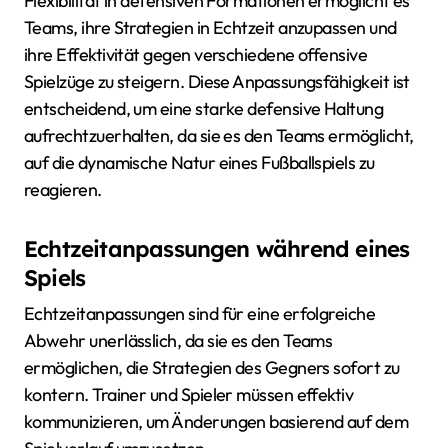
Flexibilität in defensiven Formationen ermöglicht es
Teams, ihre Strategien in Echtzeit anzupassen und
ihre Effektivität gegen verschiedene offensive
Spielzüge zu steigern. Diese Anpassungsfähigkeit ist
entscheidend, um eine starke defensive Haltung
aufrechtzuerhalten, da sie es den Teams ermöglicht,
auf die dynamische Natur eines Fußballspiels zu
reagieren.
Echtzeitanpassungen während eines
Spiels
Echtzeitanpassungen sind für eine erfolgreiche
Abwehr unerlässlich, da sie es den Teams
ermöglichen, die Strategien des Gegners sofort zu
kontern. Trainer und Spieler müssen effektiv
kommunizieren, um Änderungen basierend auf dem