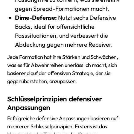
gegen Spread-Formationen macht.
Dime-Defense:
Nutzt sechs Defensive
Backs, ideal für offensichtliche
Passsituationen, und verbessert die
Abdeckung gegen mehrere Receiver.
Jede Formation hat ihre Stärken und Schwächen,
was es für Abwehrreihen unerlässlich macht, sich
basierend auf der offensiven Strategie, der sie
gegenüberstehen, anzupassen.
Schlüsselprinzipien defensiver
Anpassungen
Erfolgreiche defensive Anpassungen basieren auf
mehreren Schlüsselprinzipien. Erstens ist das