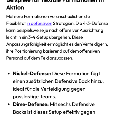
Aktion
Mehrere Formationen veranschaulichen die
Flexibilität
in defensiven
Strategien. Die 4-3-Defense
kann beispielsweise je nach offensiver Ausrichtung
leicht in ein 3-4-Setup übergehen. Diese
Anpassungsfähigkeit ermöglicht es den Verteidigern,
ihre Positionierung basierend auf dem offensiven
Personal auf dem Feld anzupassen.
Nickel-Defense:
Diese Formation fügt
einen zusätzlichen Defensive Back hinzu,
ideal für die Verteidigung gegen
passlastige Teams.
Dime-Defense:
Mit sechs Defensive
Backs ist dieses Setup effektiv gegen