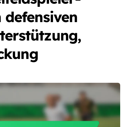
n defensiven
terstützung,
ckung