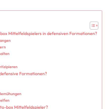
box Mittelfeldspielers in defensiven Formationen?
fangen
tern
halten
tizipieren
r defensive Formationen?
e Bemühungen
helfen
to-box Mittelfeldspieler?