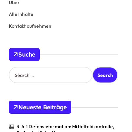
Über
Alle Inhalte
Kontakt aufnehmen
Suche
S
e
a
r
c
h
Neueste Beiträge
f
o
r
3-6-1 Defensivformation: Mittelfeldkontrolle,
: